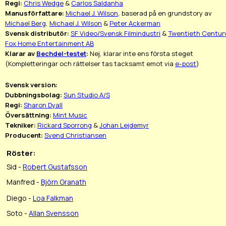
Regi:
Chris Wedge
&
Carlos Saldanha
Manusförfattare:
Michael J. Wilson
, baserad på en grundstory av
Michael Berg
,
Michael J. Wilson
&
Peter Ackerman
Svensk distributör:
SF Video/Svensk Filmindustri
&
Twentieth Centur
Fox Home Entertainment AB
Klarar av
Bechdel-testet
:
Nej, klarar inte ens första steget
(Kompletteringar och rättelser tas tacksamt emot via
e-post
)
Svensk version:
Dubbningsbolag:
Sun Studio A/S
Regi:
Sharon Dyall
Översättning:
Mint Music
Tekniker:
Rickard Sporrong
&
Johan Lejdemyr
Producent:
Svend Christiansen
Röster:
Sid -
Robert Gustafsson
Manfred -
Björn Granath
Diego -
Loa Falkman
Soto -
Allan Svensson