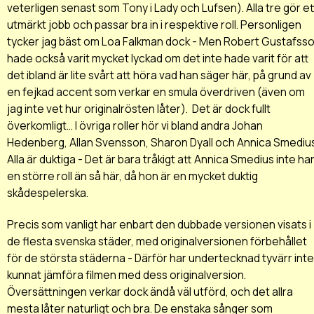
veterligen senast som Tony i Lady och Lufsen). Alla tre gör et
utmärkt jobb och passar bra in i respektive roll. Personligen
tycker jag bäst om Loa Falkman dock - Men Robert Gustafss
hade också varit mycket lyckad om det inte hade varit för att
det ibland är lite svårt att höra vad han säger här, på grund av
en fejkad accent som verkar en smula överdriven (även om
jag inte vet hur originalrösten låter). Det är dock fullt
överkomligt... I övriga roller hör vi bland andra Johan
Hedenberg, Allan Svensson, Sharon Dyall och Annica Smedius
Alla är duktiga - Det är bara tråkigt att Annica Smedius inte ha
en större roll än så här, då hon är en mycket duktig
skådespelerska.
Precis som vanligt har enbart den dubbade versionen visats i
de flesta svenska städer, med originalversionen förbehållet
för de största städerna - Därför har undertecknad tyvärr inte
kunnat jämföra filmen med dess originalversion.
Översättningen verkar dock ändå väl utförd, och det allra
mesta låter naturligt och bra. De enstaka sånger som