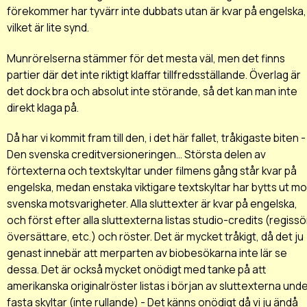
förekommer har tyvärr inte dubbats utan är kvar på engelska,
vilket är lite synd.
Munrörelserna stämmer för det mesta väl, men det finns
partier där det inte riktigt klaffar tillfredsställande. Överlag är
det dock bra och absolut inte störande, så det kan man inte
direkt klaga på.
Då har vi kommit fram till den, i det här fallet, tråkigaste biten -
Den svenska creditversioneringen... Största delen av
förtexterna och textskyltar under filmens gång står kvar på
engelska, medan enstaka viktigare textskyltar har bytts ut mo
svenska motsvarigheter. Alla sluttexter är kvar på engelska,
och först efter alla sluttexterna listas studio-credits (regissö
översättare, etc.) och röster. Det är mycket tråkigt, då det ju
genast innebär att merparten av biobesökarna inte lär se
dessa. Det är också mycket onödigt med tanke på att
amerikanska originalröster listas i början av sluttexterna und
fasta skyltar (inte rullande) - Det känns onödigt då vi ju ändå