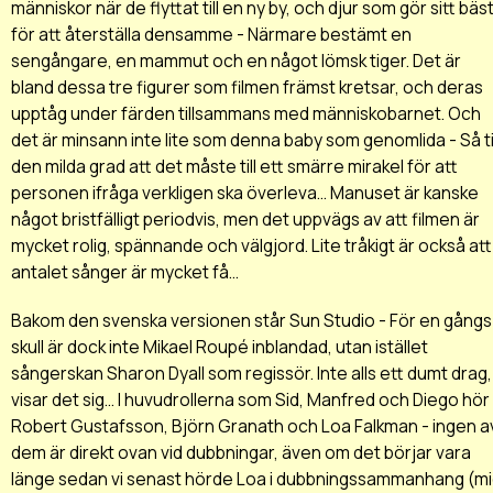
människor när de flyttat till en ny by, och djur som gör sitt bäs
för att återställa densamme - Närmare bestämt en
sengångare, en mammut och en något lömsk tiger. Det är
bland dessa tre figurer som filmen främst kretsar, och deras
upptåg under färden tillsammans med människobarnet. Och
det är minsann inte lite som denna baby som genomlida - Så til
den milda grad att det måste till ett smärre mirakel för att
personen ifråga verkligen ska överleva... Manuset är kanske
något bristfälligt periodvis, men det uppvägs av att filmen är
mycket rolig, spännande och välgjord. Lite tråkigt är också att
antalet sånger är mycket få...
Bakom den svenska versionen står Sun Studio - För en gångs
skull är dock inte Mikael Roupé inblandad, utan istället
sångerskan Sharon Dyall som regissör. Inte alls ett dumt drag,
visar det sig... I huvudrollerna som Sid, Manfred och Diego hör 
Robert Gustafsson, Björn Granath och Loa Falkman - ingen a
dem är direkt ovan vid dubbningar, även om det börjar vara
länge sedan vi senast hörde Loa i dubbningssammanhang (m