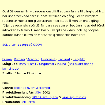
Obs! Då denna film vid recensionstillfället bara fanns tillgänglig på bio,
har undertecknad bara kunnat se filmen en gång. För en komplett
recension räcker det givetvis inte med att se filmen en enda gång,
följande recension bör därför bara ses som en bedömning av det först
intrycket av filmen. Filmen har nu släppts på video, och jag hoppas
därmed kunna skriva en mer utförlig recension inom kort.
Sök efter
Ice Age
på CDON
Drama
/
Komedi
/
Äventyr
/
Historiskt
/
Tecknat
/
Långfilm
Målgrupp:
Barn
/
Familj
/
Ungdomar
/
Vuxna
[
Sök exakt denna
kombination
]
Speltid:
1 timme 18 minuter
Film:
Genre:
Tecknad äventyrskomedi
Produktionsland/år:
USA
, 2002
Produktionsbolag:
20th Century Fox
&
Blue Sky Studios
Producent:
Lori Forte