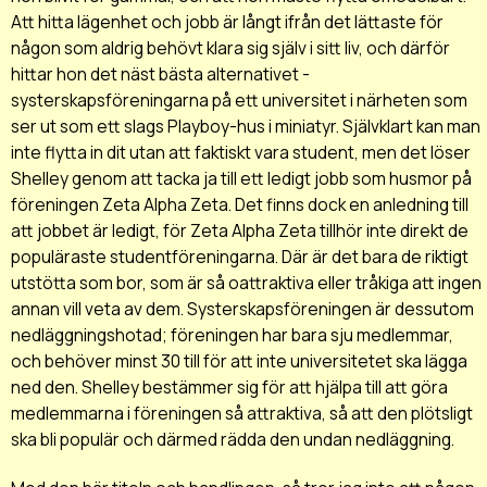
Att hitta lägenhet och jobb är långt ifrån det lättaste för
någon som aldrig behövt klara sig själv i sitt liv, och därför
hittar hon det näst bästa alternativet -
systerskapsföreningarna på ett universitet i närheten som
ser ut som ett slags Playboy-hus i miniatyr. Självklart kan man
inte flytta in dit utan att faktiskt vara student, men det löser
Shelley genom att tacka ja till ett ledigt jobb som husmor på
föreningen Zeta Alpha Zeta. Det finns dock en anledning till
att jobbet är ledigt, för Zeta Alpha Zeta tillhör inte direkt de
populäraste studentföreningarna. Där är det bara de riktigt
utstötta som bor, som är så oattraktiva eller tråkiga att ingen
annan vill veta av dem. Systerskapsföreningen är dessutom
nedläggningshotad; föreningen har bara sju medlemmar,
och behöver minst 30 till för att inte universitetet ska lägga
ned den. Shelley bestämmer sig för att hjälpa till att göra
medlemmarna i föreningen så attraktiva, så att den plötsligt
ska bli populär och därmed rädda den undan nedläggning.