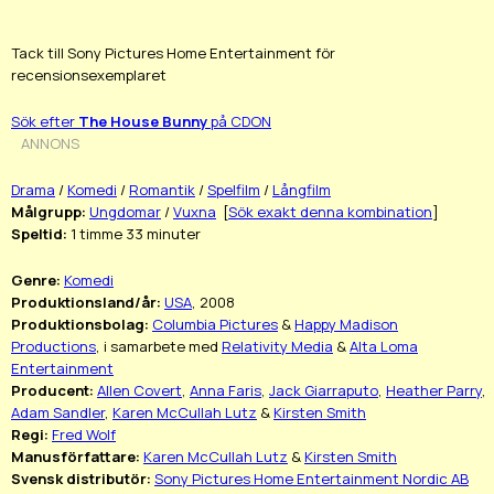
Tack till Sony Pictures Home Entertainment för
recensionsexemplaret
Sök efter
The House Bunny
på CDON
ANNONS
Drama
/
Komedi
/
Romantik
/
Spelfilm
/
Långfilm
Målgrupp:
Ungdomar
/
Vuxna
[
Sök exakt denna kombination
]
Speltid:
1 timme 33 minuter
Genre:
Komedi
Produktionsland/år:
USA
, 2008
Produktionsbolag:
Columbia Pictures
&
Happy Madison
Productions
, i samarbete med
Relativity Media
&
Alta Loma
Entertainment
Producent:
Allen Covert
,
Anna Faris
,
Jack Giarraputo
,
Heather Parry
,
Adam Sandler
,
Karen McCullah Lutz
&
Kirsten Smith
Regi:
Fred Wolf
Manusförfattare:
Karen McCullah Lutz
&
Kirsten Smith
Svensk distributör:
Sony Pictures Home Entertainment Nordic AB