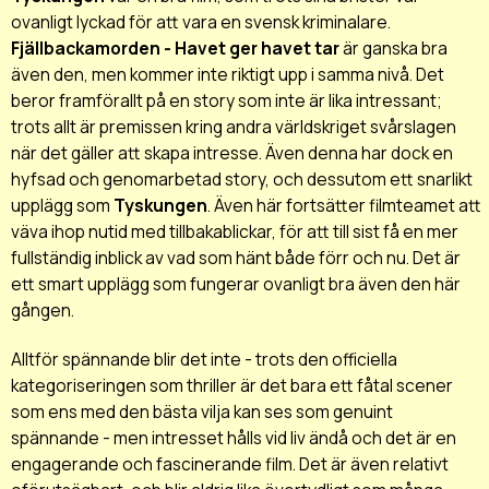
ovanligt lyckad för att vara en svensk kriminalare.
Fjällbackamorden - Havet ger havet tar
är ganska bra
även den, men kommer inte riktigt upp i samma nivå. Det
beror framförallt på en story som inte är lika intressant;
trots allt är premissen kring andra världskriget svårslagen
när det gäller att skapa intresse. Även denna har dock en
hyfsad och genomarbetad story, och dessutom ett snarlikt
upplägg som
Tyskungen
. Även här fortsätter filmteamet att
väva ihop nutid med tillbakablickar, för att till sist få en mer
fullständig inblick av vad som hänt både förr och nu. Det är
ett smart upplägg som fungerar ovanligt bra även den här
gången.
Alltför spännande blir det inte - trots den officiella
kategoriseringen som thriller är det bara ett fåtal scener
som ens med den bästa vilja kan ses som genuint
spännande - men intresset hålls vid liv ändå och det är en
engagerande och fascinerande film. Det är även relativt