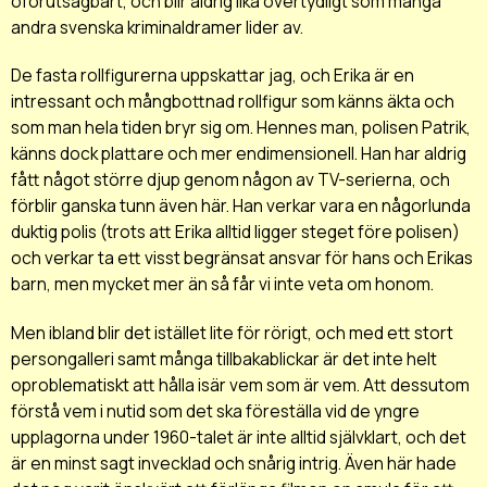
oförutsägbart, och blir aldrig lika övertydligt som många
andra svenska kriminaldramer lider av.
De fasta rollfigurerna uppskattar jag, och Erika är en
intressant och mångbottnad rollfigur som känns äkta och
som man hela tiden bryr sig om. Hennes man, polisen Patrik,
känns dock plattare och mer endimensionell. Han har aldrig
fått något större djup genom någon av TV-serierna, och
förblir ganska tunn även här. Han verkar vara en någorlunda
duktig polis (trots att Erika alltid ligger steget före polisen)
och verkar ta ett visst begränsat ansvar för hans och Erikas
barn, men mycket mer än så får vi inte veta om honom.
Men ibland blir det istället lite för rörigt, och med ett stort
persongalleri samt många tillbakablickar är det inte helt
oproblematiskt att hålla isär vem som är vem. Att dessutom
förstå vem i nutid som det ska föreställa vid de yngre
upplagorna under 1960-talet är inte alltid självklart, och det
är en minst sagt invecklad och snårig intrig. Även här hade