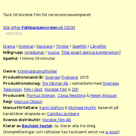
Tack till Nordisk Film för recensionsexemplaret
Sök efter
Fjällbackamorden
på CDON
ANNONS
Drama
/
Kriminal
/
Deckare
/
Thriller
/
Spelfilm
/
Långfilm
Målgrupp:
Ungdomar
/
Vuxna
[
Sök exakt denna kombination
]
Speltid:
1 timme 29 minuter
Genre:
Kriminaldramathriller
Produktionsland/år:
Sverige
/
Tyskland
, 2013
Produktionsbolag:
Tre Vänner AB
, i samarbete med
Sveriges
Television
,
Film i Väst
,
Nordisk Film
&
ZDF
Producent:
Pontus Sjöman
,
Caisa Westling
&
Helen Ahlsson
Regi:
Marcus Olsson
Manusförfattare:
Karin Gidfors
&
Michael Hjorth
, baserat på
karaktärer skapade av
Camilla Läckberg
Svensk distributör:
Nordisk Film AB
Klarar av
Bechdel-testet
:
Ja, klarar alla tre steg
(Kompletteringar och rättelser tas tacksamt emot via
e-post
)