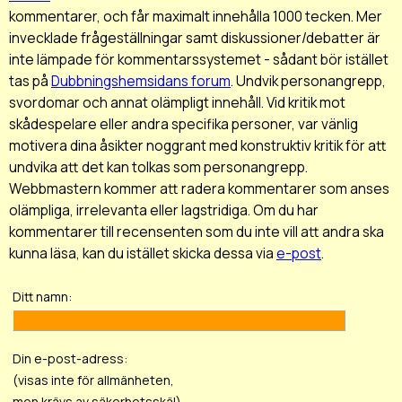
kommentarer, och får maximalt innehålla 1000 tecken. Mer
invecklade frågeställningar samt diskussioner/debatter är
inte lämpade för kommentarssystemet - sådant bör istället
tas på
Dubbningshemsidans forum
. Undvik personangrepp,
svordomar och annat olämpligt innehåll. Vid kritik mot
skådespelare eller andra specifika personer, var vänlig
motivera dina åsikter noggrant med konstruktiv kritik för att
undvika att det kan tolkas som personangrepp.
Webbmastern kommer att radera kommentarer som anses
olämpliga, irrelevanta eller lagstridiga. Om du har
kommentarer till recensenten som du inte vill att andra ska
kunna läsa, kan du istället skicka dessa via
e-post
.
Ditt namn:
Din e-post-adress:
(visas inte för allmänheten,
men krävs av säkerhetsskäl)