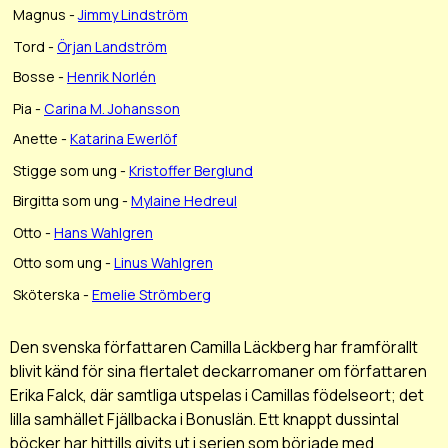
Magnus -
Jimmy Lindström
Tord -
Örjan Landström
Bosse -
Henrik Norlén
Pia -
Carina M. Johansson
Anette -
Katarina Ewerlöf
Stigge som ung -
Kristoffer Berglund
Birgitta som ung -
Mylaine Hedreul
Otto -
Hans Wahlgren
Otto som ung -
Linus Wahlgren
Sköterska -
Emelie Strömberg
Den svenska författaren Camilla Läckberg har framförallt
blivit känd för sina flertalet deckarromaner om författaren
Erika Falck, där samtliga utspelas i Camillas födelseort; det
lilla samhället Fjällbacka i Bonuslän. Ett knappt dussintal
böcker har hittills givits ut i serien som började med