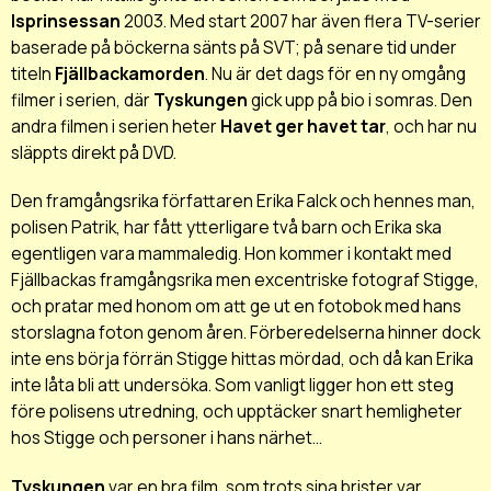
Isprinsessan
2003. Med start 2007 har även flera TV-serier
baserade på böckerna sänts på SVT; på senare tid under
titeln
Fjällbackamorden
. Nu är det dags för en ny omgång
filmer i serien, där
Tyskungen
gick upp på bio i somras. Den
andra filmen i serien heter
Havet ger havet tar
, och har nu
släppts direkt på DVD.
Den framgångsrika författaren Erika Falck och hennes man,
polisen Patrik, har fått ytterligare två barn och Erika ska
egentligen vara mammaledig. Hon kommer i kontakt med
Fjällbackas framgångsrika men excentriske fotograf Stigge,
och pratar med honom om att ge ut en fotobok med hans
storslagna foton genom åren. Förberedelserna hinner dock
inte ens börja förrän Stigge hittas mördad, och då kan Erika
inte låta bli att undersöka. Som vanligt ligger hon ett steg
före polisens utredning, och upptäcker snart hemligheter
hos Stigge och personer i hans närhet...
Tyskungen
var en bra film, som trots sina brister var