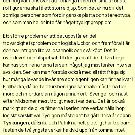
det nog varit önskvärt att förlänga filmen en smula för att
rollfigurerna ska få ett större djup. Som det är nu blir det
somliga personer som förblir ganska platta och stereotypa,
och som man heller inte får något tydligt grepp om.
Ett större problem är att det uppstår en del
trovärdighetsproblem och logiska luckor, och framförallt är
den här intrigen lite väl osannolik och svårköpt. Det är
överdrivet och tillspetsat, till den grad att det bitvis börjar
kännas som rena rama farsen; något jag misstänker inte var
avsikten. Sen kan man förstås också med all rätt fråga sig
hur många levande invånare som egentligen kan finnas kvar i
Fjällbacka, då detta otursbenägna samhälle måste ha fler
mord och mördare än någon annan ort i Sverige; och näst
efter Midsomer mest troligt mest i världen... Det är också
märkligt att de olika filmerna i serien inte verkar hålla ihop
logiskt särskilt väl. Tydligen måste det ha gått flera år sedan
Tyskungen
, då Erika och Patrik nu helt plötsligt har tre barn;
fastän de två yngsta verkar ha dykt upp från tomma intet.