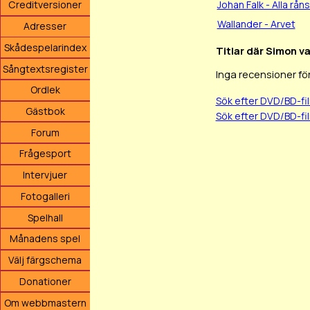
Johan Falk - Alla rå
Creditversioner
Wallander - Arvet
Adresser
Skådespelarindex
Titlar där Simon v
Sångtextsregister
Inga recensioner fö
Ordlek
Sök efter DVD/BD-f
Gästbok
Sök efter DVD/BD-fi
Forum
Frågesport
Intervjuer
Fotogalleri
Spelhall
Månadens spel
Välj färgschema
Donationer
Om webbmastern