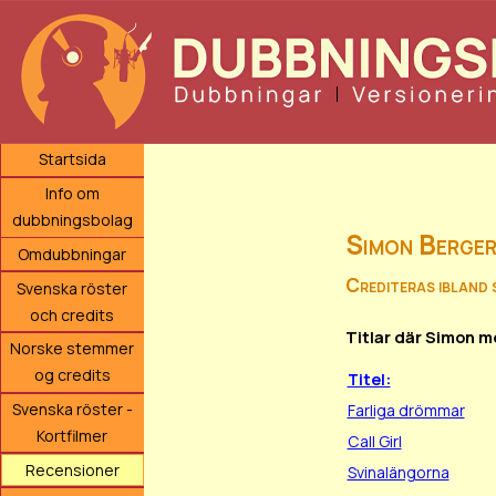
Startsida
Info om
dubbningsbolag
Simon Berge
Omdubbningar
Crediteras ibland 
Svenska röster
och credits
Titlar där Simon m
Norske stemmer
og credits
Titel:
Svenska röster -
Farliga drömmar
Kortfilmer
Call Girl
Recensioner
Svinalängorna