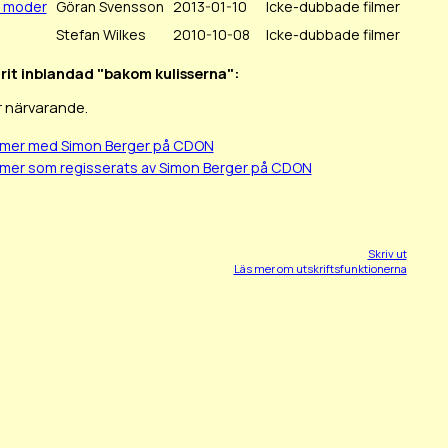
ns moder
Göran Svensson
2013-01-10
Icke-dubbade filmer
Stefan Wilkes
2010-10-08
Icke-dubbade filmer
arit inblandad "bakom kulisserna":
r närvarande.
ilmer med Simon Berger på CDON
lmer som regisserats av Simon Berger på CDON
Skriv ut
Läs mer om utskriftsfunktionerna