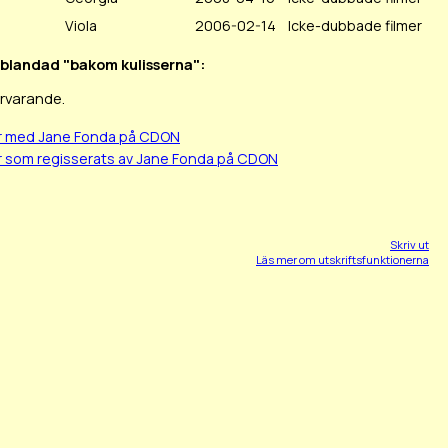
Viola
2006-02-14
Icke-dubbade filmer
inblandad "bakom kulisserna":
ärvarande.
er med Jane Fonda på CDON
r som regisserats av Jane Fonda på CDON
Skriv ut
Läs mer om utskriftsfunktionerna