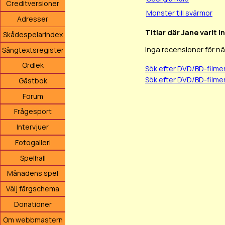
Creditversioner
Monster till svärmor
Adresser
Titlar där Jane varit 
Skådespelarindex
Inga recensioner för n
Sångtextsregister
Ordlek
Sök efter DVD/BD-film
Sök efter DVD/BD-filme
Gästbok
Forum
Frågesport
Intervjuer
Fotogalleri
Spelhall
Månadens spel
Välj färgschema
Donationer
Om webbmastern