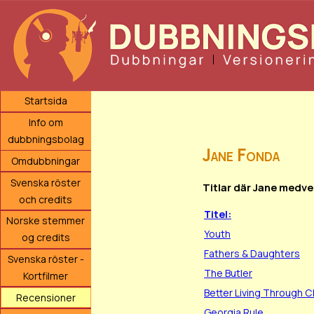
Startsida
Info om
dubbningsbolag
Jane Fonda
Omdubbningar
Svenska röster
Titlar där Jane medve
och credits
Titel:
Norske stemmer
Youth
og credits
Fathers & Daughters
Svenska röster -
The Butler
Kortfilmer
Better Living Through 
Recensioner
Georgia Rule