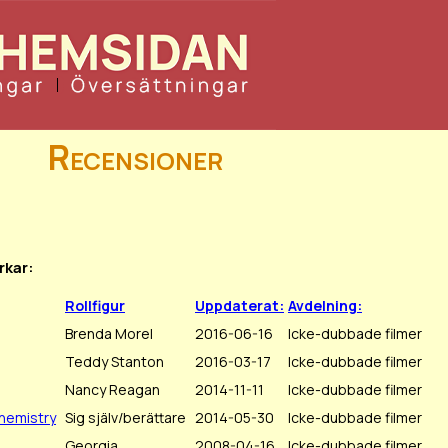
Recensioner
rkar:
Rollfigur
Uppdaterat:
Avdelning:
Brenda Morel
2016-06-16
Icke-dubbade filmer
Teddy Stanton
2016-03-17
Icke-dubbade filmer
Nancy Reagan
2014-11-11
Icke-dubbade filmer
Chemistry
Sig själv/berättare
2014-05-30
Icke-dubbade filmer
Georgia
2008-04-16
Icke-dubbade filmer