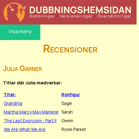
Visa meny
Recensioner
Julia Garner
Titlar där Julia medverkar:
Titel:
Rollfigur
Grandma
Sage
Martha Marcy May Marlene
Sarah
The Last Exorcism - Part II
Gwen
We Are What We Are
Rose Parker