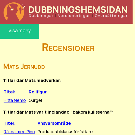
Visa meny
Recensioner
Mats Jernudd
Titlar där Mats medverkar:
Titel:
Rollfigur
Hitta Nemo
Gurgel
Titlar där Mats varit inblandad "bakom kulisserna":
Titel:
Ansvarsområde
Räkna med Pino
Producent/Manusförfattare