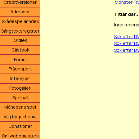
Monster Tr
Creditversioner
Adresser
Titlar där 
Skådespelarindex
Inga recens
Sångtextsregister
Sök efter 
Ordlek
Sök efter 
Gästbok
Sök efter D
Forum
Frågesport
Intervjuer
Fotogalleri
Spelhall
Månadens spel
Välj färgschema
Donationer
Om webbmastern