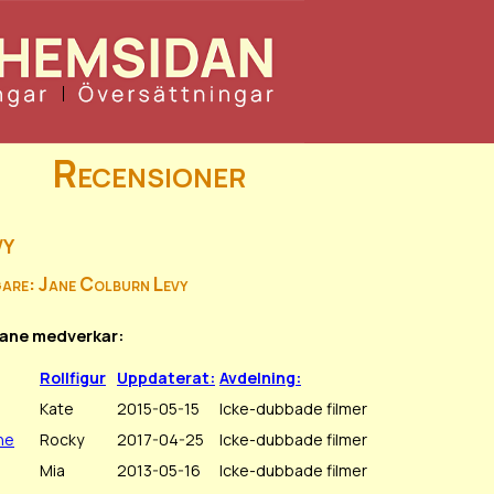
Recensioner
vy
gare: Jane Colburn Levy
 Jane medverkar:
Rollfigur
Uppdaterat:
Avdelning:
Kate
2015-05-15
Icke-dubbade filmer
he
Rocky
2017-04-25
Icke-dubbade filmer
Mia
2013-05-16
Icke-dubbade filmer