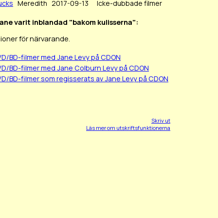
ucks
Meredith
2017-09-13
Icke-dubbade filmer
Jane varit inblandad "bakom kulisserna":
ioner för närvarande.
DVD/BD-filmer med Jane Levy på CDON
DVD/BD-filmer med Jane Colburn Levy på CDON
VD/BD-filmer som regisserats av Jane Levy på CDON
Skriv ut
Läs mer om utskriftsfunktionerna