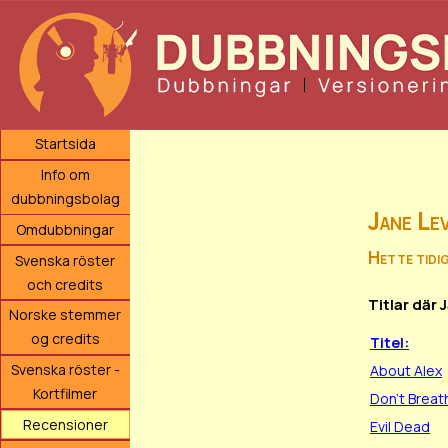
Startsida
Info om
dubbningsbolag
Jane Le
Omdubbningar
Hette tidi
Svenska röster
och credits
Titlar där
Norske stemmer
og credits
Titel:
Svenska röster -
About Alex
Kortfilmer
Don't Breat
Recensioner
Evil Dead