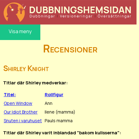
Visa meny
Recensioner
Shirley Knight
Titlar där Shirley medverkar:
Titel:
Rollfigur
Open Window
Ann
Our Idiot Brother
Ilene (mamma)
Snuten i varuhuset
Pauls mamma
Titlar där Shirley varit inblandad "bakom kulisserna":