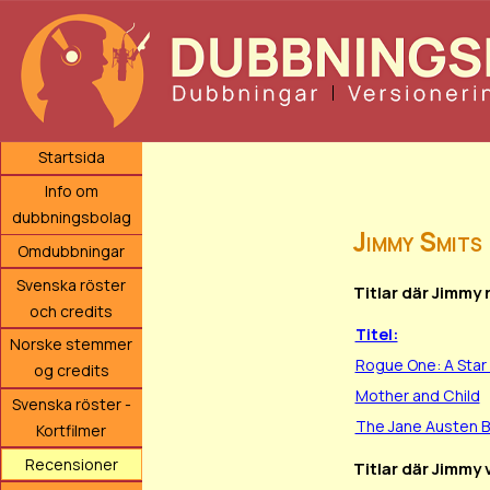
Startsida
Info om
dubbningsbolag
Jimmy Smits
Omdubbningar
Svenska röster
Titlar där Jimmy
och credits
Titel:
Norske stemmer
Rogue One: A Star
og credits
Mother and Child
Svenska röster -
The Jane Austen 
Kortfilmer
Recensioner
Titlar där Jimmy 