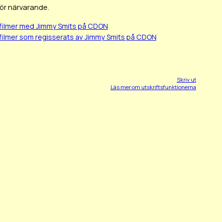
för närvarande.
filmer med Jimmy Smits på CDON
filmer som regisserats av Jimmy Smits på CDON
Skriv ut
Läs mer om utskriftsfunktionerna