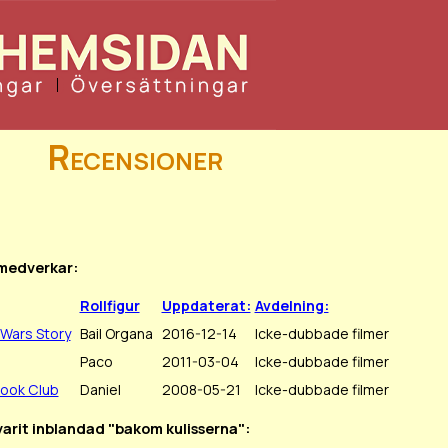
Recensioner
 medverkar:
Rollfigur
Uppdaterat:
Avdelning:
 Wars Story
Bail Organa
2016-12-14
Icke-dubbade filmer
Paco
2011-03-04
Icke-dubbade filmer
Book Club
Daniel
2008-05-21
Icke-dubbade filmer
varit inblandad "bakom kulisserna":