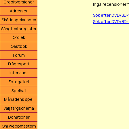
Creditversioner
Inga recensioner 
Adresser
Sök efter DVD/BD-
Skådespelarindex
Sök efter DVD/BD-
Sångtextsregister
Ordlek
Gästbok
Forum
Frågesport
Intervjuer
Fotogalleri
Spelhall
Månadens spel
Välj färgschema
Donationer
Om webbmastern