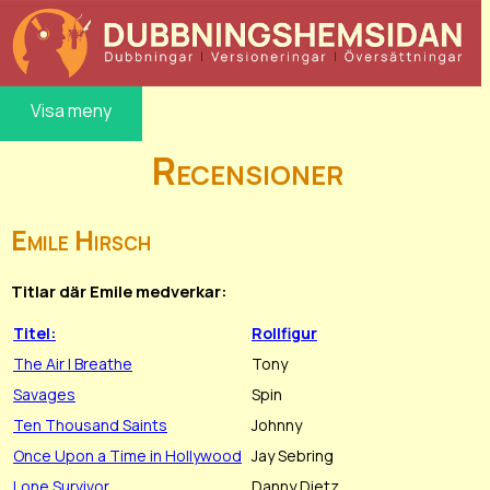
Visa meny
Recensioner
Emile Hirsch
Titlar där Emile medverkar:
Titel:
Rollfigur
The Air I Breathe
Tony
Savages
Spin
Ten Thousand Saints
Johnny
Once Upon a Time in Hollywood
Jay Sebring
Lone Survivor
Danny Dietz