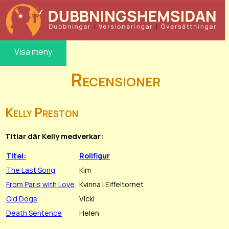
Visa meny
Recensioner
Kelly Preston
Titlar där Kelly medverkar:
Titel:
Rollfigur
The Last Song
Kim
From Paris with Love
Kvinna i Eiffeltornet
Old Dogs
Vicki
Death Sentence
Helen