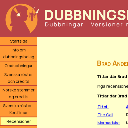
Startsida
Info om
dubbningsbolag
Brad Ande
Omdubbningar
Svenska röster
Titlar där Bra
och credits
Inga recensione
Norske stemmer
Titlar där Brad
og credits
Svenska röster -
Titel:
Kortfilmer
The Call
Recensioner
Marmaduke