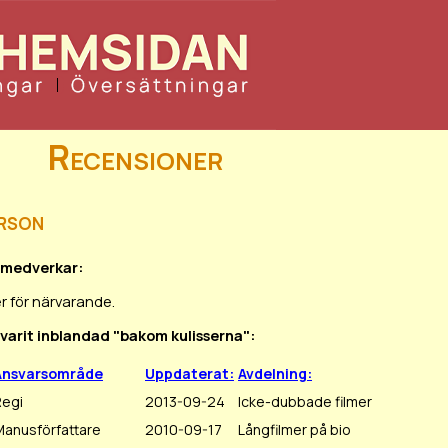
Recensioner
rson
d medverkar:
r för närvarande.
 varit inblandad "bakom kulisserna":
Ansvarsområde
Uppdaterat:
Avdelning:
Regi
2013-09-24
Icke-dubbade filmer
Manusförfattare
2010-09-17
Långfilmer på bio