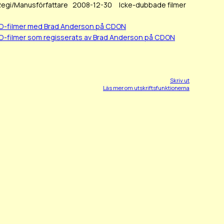
Regi/Manusförfattare
2008-12-30
Icke-dubbade filmer
BD-filmer med Brad Anderson på CDON
D-filmer som regisserats av Brad Anderson på CDON
Skriv ut
Läs mer om utskriftsfunktionerna