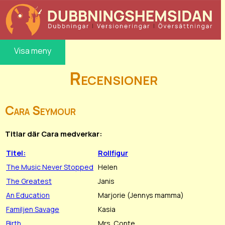
Visa meny
Recensioner
Cara Seymour
Titlar där Cara medverkar:
Titel:
Rollfigur
The Music Never Stopped
Helen
The Greatest
Janis
An Education
Marjorie (Jennys mamma)
Familjen Savage
Kasia
Birth
Mrs. Conte