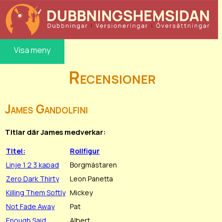
Visa meny
Recensioner
James Gandolfini
Titlar där James medverkar:
Titel:
Rollfigur
Linje 1 2 3 kapad
Borgmästaren
Zero Dark Thirty
Leon Panetta
Killing Them Softly
Mickey
Not Fade Away
Pat
Enough Said
Albert