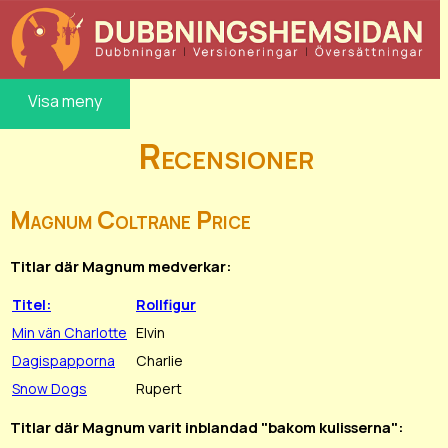
Visa meny
Recensioner
Magnum Coltrane Price
Titlar där Magnum medverkar:
Titel:
Rollfigur
Min vän Charlotte
Elvin
Dagispapporna
Charlie
Snow Dogs
Rupert
Titlar där Magnum varit inblandad "bakom kulisserna":