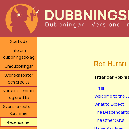
Startsida
Info om
dubbningsbolag
Rob Huebel
Omdubbningar
Svenska röster
Titlar där Rob m
och credits
Titel:
Norske stemmer
Welcome to the J
og credits
What to Expect
Svenska röster -
The Descendant
Kortfilmer
The Other Guys
Recensioner
I Love You, Man