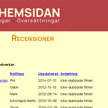
Recensioner
edverkar:
Rollfigur
Uppdaterat:
Avdelning:
ungle
Phil
2014-07-31
Icke-dubbade filmer
Gabe
2012-10-10
Icke-dubbade filmer
s
Mark
2012-06-14
Icke-dubbade filmer
Konstapel Watts
2010-10-08
Icke-dubbade filmer
Tevin
2010-02-26
Icke-dubbade filmer