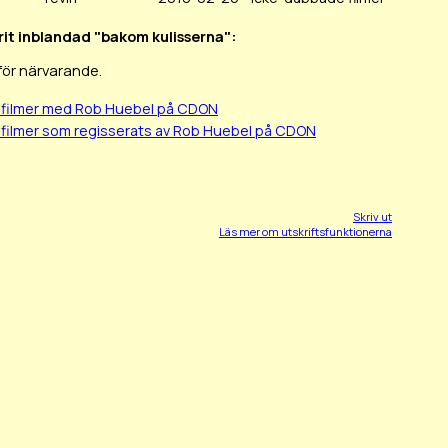
rit inblandad "bakom kulisserna":
för närvarande.
-filmer med Rob Huebel på CDON
-filmer som regisserats av Rob Huebel på CDON
Skriv ut
Läs mer om utskriftsfunktionerna