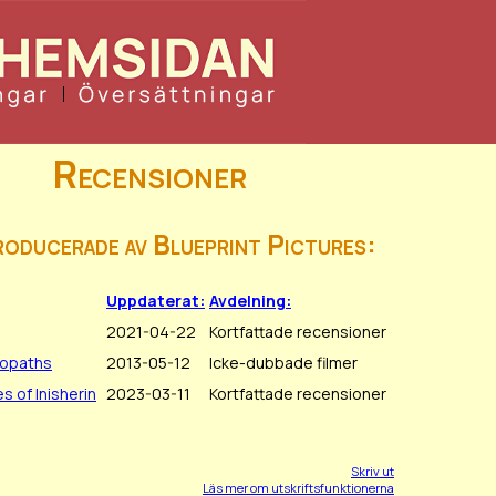
Recensioner
roducerade av Blueprint Pictures:
Uppdaterat:
Avdelning:
2021-04-22
Kortfattade recensioner
hopaths
2013-05-12
Icke-dubbade filmer
 of Inisherin
2023-03-11
Kortfattade recensioner
Skriv ut
Läs mer om utskriftsfunktionerna