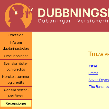
Startsida
Info om
dubbningsbolag
Titlar p
Omdubbningar
Svenska röster
Titel:
och credits
Emma
Norske stemmer
Seven Psyc
og credits
The Banshees
Svenska röster -
Kortfilmer
Recensioner