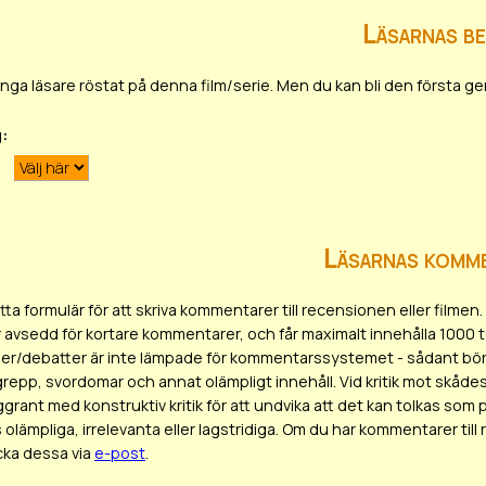
Läsarnas b
ar inga läsare röstat på denna film/serie. Men du kan bli den första
g:
Läsarnas komm
ta formulär för att skriva kommentarer till recensionen eller film
r avsedd för kortare kommentarer, och får maximalt innehålla 1000 
er/debatter är inte lämpade för kommentarssystemet - sådant bör 
epp, svordomar och annat olämpligt innehåll. Vid kritik mot skådesp
ggrant med konstruktiv kritik för att undvika att det kan tolkas
olämpliga, irrelevanta eller lagstridiga. Om du har kommentarer till
icka dessa via
e-post
.