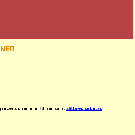
ner
g recensionen eller filmen samt
sätta egna betyg
.