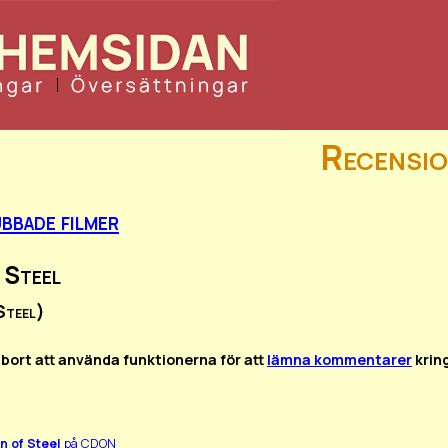
Recensio
bbade filmer
 Steel
Steel)
 bort att använda funktionerna för att
lämna kommentarer
krin
n of Steel
på CDON