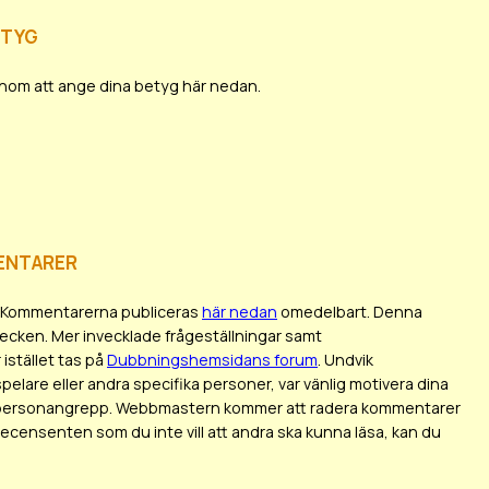
etyg
 genom att ange dina betyg här nedan.
entarer
en. Kommentarerna publiceras
här nedan
omedelbart. Denna
tecken. Mer invecklade frågeställningar samt
istället tas på
Dubbningshemsidans forum
. Undvik
elare eller andra specifika personer, var vänlig motivera dina
 som personangrepp. Webbmastern kommer att radera kommentarer
 recensenten som du inte vill att andra ska kunna läsa, kan du