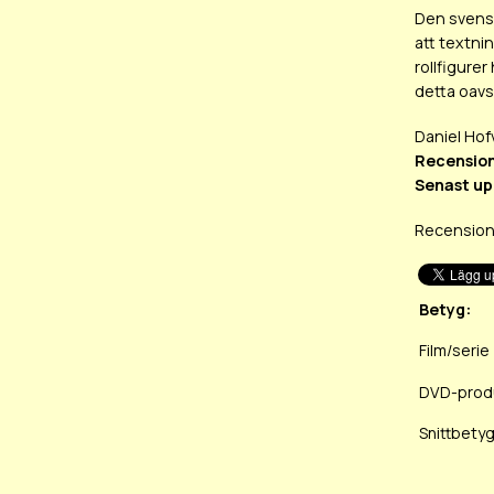
Den svensk
att textni
rollfigure
detta oavs
Daniel Hof
Recension
Senast up
Recensione
Betyg:
Film/serie
DVD-prod
Snittbetyg