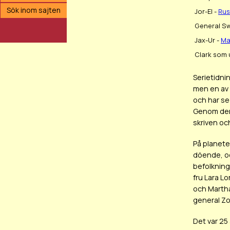
Sök inom sajten
Jor-El -
Rus
General S
Jax-Ur -
Ma
Clark som 
Serietidni
men en av 
och har se
Genom den
skriven oc
På planeten
döende, oc
befolkning
fru Lara Lo
och Martha
general Zo
Det var 2