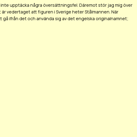
t inte upptäcka några översättningsfel. Däremot stör jag mig över
lt är vedertaget att figuren i Sverige heter
Stålmannen
. När
t gå ifrån det och använda sig av det engelska originalnamnet;
3