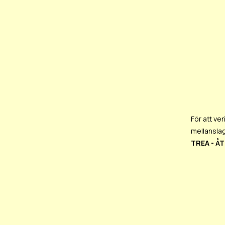
För att ver
mellanslag
TREA - ÅT