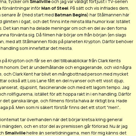
erna, tycker om
Smallville
och jag var väldigt förtjust i TV-serien
a förväntningar inför
Man of Steel
. På sätt och vis infriades dem,
å senare år (med start med
Batman Begins
) har Stålmannen här
imten i ögat, och det finns inte minsta lilla humor kvar. Istället
s. Det kan man ha delade meningar om och en del av den forna
unna förvänta sig. Då filmen här börjar om från början (en slags
örjan, med att Stålmannen föds på planeten Krypton. Därför behöver
k handling som innefattar det mesta.
 på Krypton och får se en del tillbakablickar från Clark Kents
g om honom. Det är underhållande och engagerande, och vid några
ade, och Clark Kent har blivit en mångbottnad person med mycket
ar också att Lois Lane fått en del nyanser och ett visst djup,
 nyanserat, djupsint, fascinerande och med ett lagom tempo. Jag
 rollfigurerna, istället för att hoppa rakt in i en handling. Därför
 det ganska länge, och filmens första halva är riktigt bra. Hade
laga på. Men som ni säkert förstår finns det ett stort "men"...
tiontemat tar överhanden när det börjar kretsa kring general
i mängden, och en stor del av premissen går förlorad. Nu är jag
ch
Smallville
hellre än serietidningarna, men för mig känns det