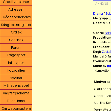
Creditversioner
ANNONS
Adresser
Drama
/
Sci
Skådespelarindex
Målgrupp:
Speltid:
2 t
Sångtextsregister
Ordlek
Genre:
Scie
Produktions
Gästbok
Produktion
Producent:
Forum
Regi:
Zack 
Frågesport
Manusförfa
Svensk dist
Intervjuer
Klarar av
Be
Fotogalleri
(Kompletteri
Spelhall
Medverka
Månadens spel
Clark Kent
Välj färgschema
General Zo
Donationer
Martha Ken
Om webbmastern
Perry Whit