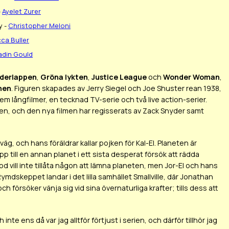
-
Ayelet Zurer
y -
Christopher Meloni
ca Buller
adin Gould
derlappen
,
Gröna lykten
,
Justice League
och
Wonder Woman
,
nen
. Figuren skapades av Jerry Siegel och Joe Shuster rean 1938,
m långfilmer, en tecknad TV-serie och två live action-serier.
en, och den nya filmen har regisserats av Zack Snyder samt
äg, och hans föräldrar kallar pojken för Kal-El. Planeten är
 till en annan planet i ett sista desperat försök att rädda
d vill inte tillåta någon att lämna planeten, men Jor-El och hans
Rymdskeppet landar i det lilla samhället Smallville, där Jonathan
försöker vänja sig vid sina övernaturliga krafter; tills dess att
 inte ens då var jag alltför förtjust i serien, och därför tillhör jag