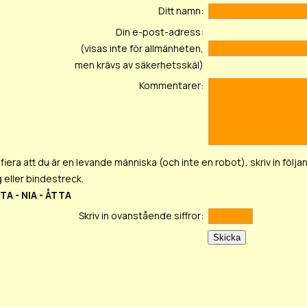
Ditt namn:
Din e-post-adress:
(visas inte för allmänheten,
men krävs av säkerhetsskäl)
Kommentarer:
ifiera att du är en levande människa (och inte en robot), skriv in följan
 eller bindestreck.
TA - NIA - ÅTTA
Skriv in ovanstående siffror: