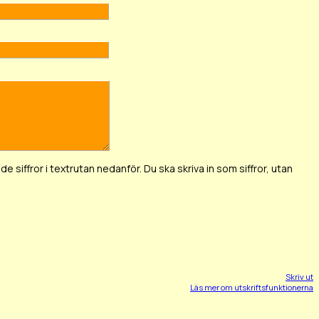
de siffror i textrutan nedanför. Du ska skriva in som siffror, utan
Skriv ut
Läs mer om utskriftsfunktionerna