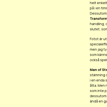
helt enkel
på i en ti
Dessutom f
Transform
handling, 
slutet, so
Fotot är ut
specialeff
men jag ty
som känns 
också spel
Man of St
stämning oc
i en enda 
åtta. Men 
som inte p
dessutom b
ändå en ga