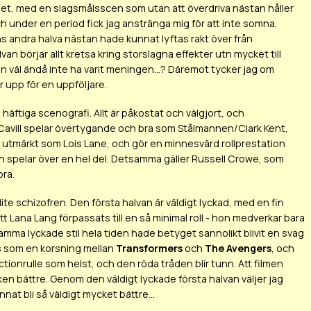
et, med en slagsmålsscen som utan att överdriva nästan håller
h under en period fick jag anstränga mig för att inte somna.
s andra halva nästan hade kunnat lyftas rakt över från
n börjar allt kretsa kring storslagna effekter utn mycket till
an väl ändå inte ha varit meningen...? Däremot tycker jag om
 upp för en uppföljare.
 häftiga scenografi. Allt är påkostat och välgjort, och
y Cavill spelar övertygande och bra som Stålmannen/Clark Kent,
tmärkt som Lois Lane, och gör en minnesvärd rollprestation
 spelar över en hel del. Detsamma gäller Russell Crowe, som
bra.
ite schizofren. Den första halvan är väldigt lyckad, med en fin
tt Lana Lang förpassats till en så minimal roll - hon medverkar bara
mma lyckade stil hela tiden hade betyget sannolikt blivit en svag
s som en korsning mellan
Transformers
och
The Avengers
, och
ionrulle som helst, och den röda tråden blir tunn. Att filmen
en bättre. Genom den väldigt lyckade första halvan väljer jag
at bli så väldigt mycket bättre...