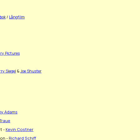
bok
/
Långfilm
ry Pictures
rry Siegel
&
Joe Shuster
my Adams
 Traue
t -
Kevin Costner
ton -
Richard Schiff