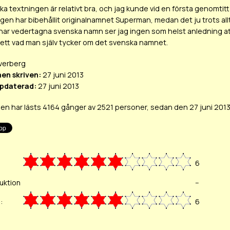
a textningen är relativt bra, och jag kunde vid en första genomtit
ngen har bibehållit originalnamnet
Superman
, medan det ju trots al
r har vedertagna svenska namn ser jag ingen som helst anledning at
ett vad man själv tycker om det svenska namnet.
verberg
en skriven:
27 juni 2013
pdaterad:
27 juni 2013
n har lästs 4164 gånger av 2521 personer, sedan den 27 juni 201
6
uktion
--
:
6