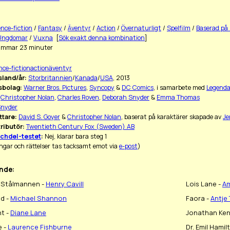
ence-fiction
/
Fantasy
/
Äventyr
/
Action
/
Övernaturligt
/
Spelfilm
/
Baserad på 
Ungdomar
/
Vuxna
[
Sök exakt denna kombination
]
immar 23 minuter
nce-fictionactionäventyr
land/år:
Storbritannien
/
Kanada
/
USA
, 2013
sbolag:
Warner Bros. Pictures
,
Syncopy
&
DC Comics
, i samarbete med
Legenda
Christopher Nolan
,
Charles Roven
,
Deborah Snyder
&
Emma Thomas
Snyder
ttare:
David S. Goyer
&
Christopher Nolan
, baserat på karaktärer skapade av
Je
ributör:
Twentieth Century Fox (Sweden) AB
chdel-testet
:
Nej, klarar bara steg 1
ngar och rättelser tas tacksamt emot via
e-post
)
nde:
/Stålmannen -
Henry Cavill
Lois Lane -
A
d -
Michael Shannon
Faora -
Antje
t -
Diane Lane
Jonathan Ken
e -
Laurence Fishburne
Dr. Emil Hamil