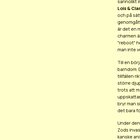
sannolikt 
Lois & Cla
och på sät
genomgått e
är det en 
charmen är
"reboot" h
man inte v
Till en bör
barndom. D
tillfällen
större dju
trots att 
uppskattar 
bryr man s
det bara fo
Under den 
Zods invas
kanske an