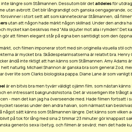
t inte längre som Stålmannen. Dessutom blir det
alldeles
för utdrag
mme utan avbrott. Det blir långrandigt och ganska oengagerande, oc
örsvinner i stort sett allt som kännetecknar Stålmannen, då filmen
ers
utan att någon hade märkt någon skillnad. Under den andra halva
och mycket kan beskrivas med "Alla skjuter mot alla i rymden". Det k
m gör att filmen elegant står på egna ben samtidigt som den öppnar
märkt, och filmen imponerar stort med sin originella visuella stil och
ekterna är mycket bra. Skådespelarinsatserna är relativt bra. Henr
cker ändå inte riktigt att han
känns
som Stålmannen. Amy Adams är u
helt naturlig. Michael Shannon är ganska bra som general Zod, men
ar över lite som Clarks biologiska pappa. Diane Lane är som vanligt 
eel
är en bitvis bra men tyvärr väldigt ojämn film, som nästan känns l
h en intressant bakgrundshistoria. Det är visserligen lite tråkigt a
scen - men det kan jag ha överseende med. Hade filmen fortsatt i sa
mycket raseras under den andra halvan, som närmast kan beskriva
å något sätt känns som Stålmannen längre. Det känns som vilken act
livit på tok för lång med sina 2 timmar 23 minuter gör knappast sak
nska generös sexa i betyg, och filmen är sevärd; men det hade kunn