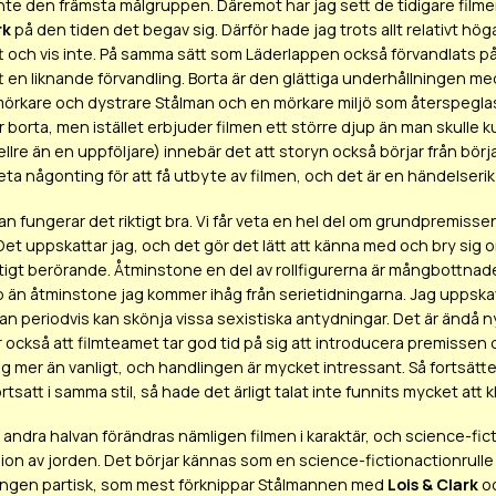
inte den främsta målgruppen. Däremot har jag sett de tidigare film
rk
på den tiden det begav sig. Därför hade jag trots allt relativt hög
t och vis inte. På samma sätt som Läderlappen också förvandlats p
n liknande förvandling. Borta är den glättiga underhållningen med gl
mörkare och dystrare Stålman och en mörkare miljö som återspegla
 borta, men istället erbjuder filmen ett större djup än man skulle k
ellre än en uppföljare) innebär det att storyn också börjar från b
eta någonting för att få utbyte av filmen, och det är en händelseri
jan fungerar det riktigt bra. Vi får veta en hel del om grundpremissen
et uppskattar jag, och det gör det lätt att känna med och bry si
 riktigt berörande. Åtminstone en del av rollfigurerna är mångbottn
p än åtminstone jag kommer ihåg från serietidningarna. Jag uppskatt
man periodvis kan skönja vissa sexistiska antydningar. Det är ändå
också att filmteamet tar god tid på sig att introducera premissen och
ig mer än vanligt, och handlingen är mycket intressant. Så fortsätter
rtsatt i samma stil, så hade det ärligt talat inte funnits mycket att k
andra halvan förändras nämligen filmen i karaktär, och science-fic
ion av jorden. Det börjar kännas som en science-fictionactionrulle 
ingen partisk, som mest förknippar Stålmannen med
Lois & Clark
o