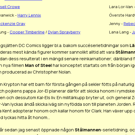
sell Crowe
Lara Lor-Van 
wanwick -
Harry Lennix
Överste Hard
ckenzie Gray
Jenny -
Rebec
ung -
Cooper Timberline
/
Dylan Sprayberry
Lana Lang -
J
ngsjätten DC Comics ligger bl.a. bakom succéserietidningar som
Lä
deras mest kända figurer kommer sannolikt alltid att vara
Stålman
dan dess resulterat i en mängd senare reinkarnationer; däribland fe
 nya filmen
Man of Steel
har konceptet startats om från början ig
h producerad av Christopher Nolan.
 Krypton har ett barn för första gången på sekler fötts på naturlig v
h pojkens pappa Jor-El planerar därför att skicka honom i rymdskepp
en och dessutom Kal-Els liv. En militärkupp bryter ut, och general Zo
r-Van lyckas ändå skicka iväg sin nyfödda son till planeten Jorden. 
 Kent adopterar honom och kallar honom för Clark. Han växer upp och 
d lyckas hitta åt honom...
5 år sedan jag senast öppnade någon
Stålmannen
-serietidning, och