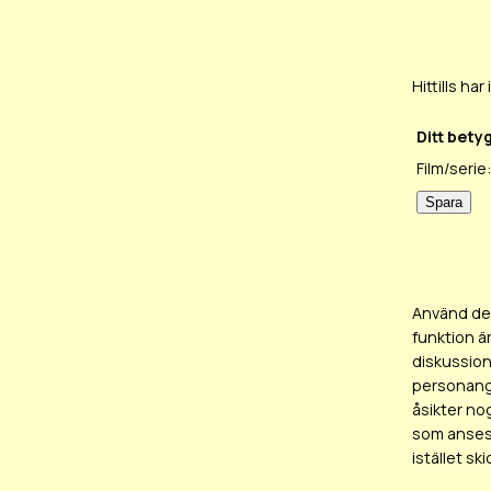
Hittills h
Ditt bety
Film/serie:
Använd det
funktion ä
diskussion
personangr
åsikter no
som anses 
istället sk