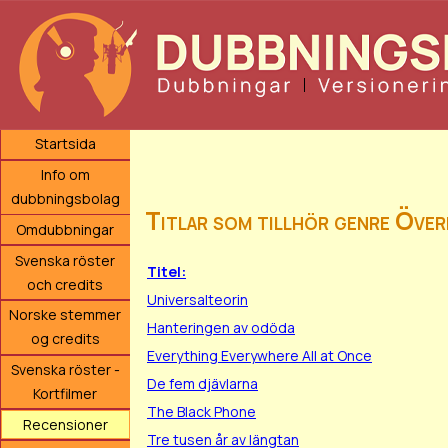
Startsida
Info om
dubbningsbolag
Titlar som tillhör genre Över
Omdubbningar
Svenska röster
Titel:
och credits
Universalteorin
Norske stemmer
Hanteringen av odöda
og credits
Everything Everywhere All at Once
Svenska röster -
De fem djävlarna
Kortfilmer
The Black Phone
Recensioner
Tre tusen år av längtan