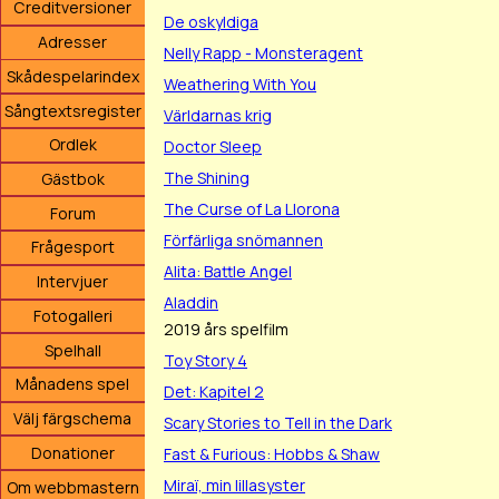
Creditversioner
De oskyldiga
Adresser
Nelly Rapp - Monsteragent
Skådespelarindex
Weathering With You
Sångtextsregister
Världarnas krig
Ordlek
Doctor Sleep
The Shining
Gästbok
The Curse of La Llorona
Forum
Förfärliga snömannen
Frågesport
Alita: Battle Angel
Intervjuer
Aladdin
Fotogalleri
2019 års spelfilm
Spelhall
Toy Story 4
Månadens spel
Det: Kapitel 2
Välj färgschema
Scary Stories to Tell in the Dark
Donationer
Fast & Furious: Hobbs & Shaw
Miraï, min lillasyster
Om webbmastern