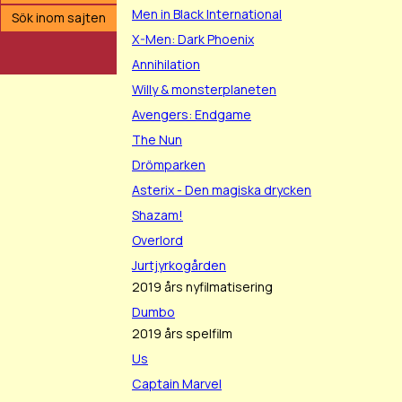
Men in Black International
Sök inom sajten
X-Men: Dark Phoenix
Annihilation
Willy & monsterplaneten
Avengers: Endgame
The Nun
Drömparken
Asterix - Den magiska drycken
Shazam!
Overlord
Jurtjyrkogården
2019 års nyfilmatisering
Dumbo
2019 års spelfilm
Us
Captain Marvel