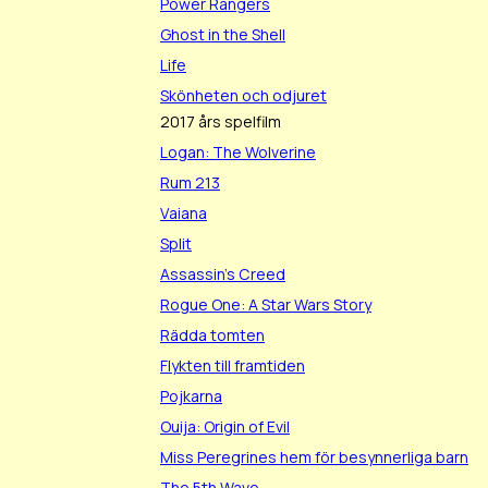
Power Rangers
Ghost in the Shell
Life
Skönheten och odjuret
2017 års spelfilm
Logan: The Wolverine
Rum 213
Vaiana
Split
Assassin's Creed
Rogue One: A Star Wars Story
Rädda tomten
Flykten till framtiden
Pojkarna
Ouija: Origin of Evil
Miss Peregrines hem för besynnerliga barn
The 5th Wave