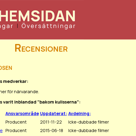
Recensioner
dsen
rs medverkar:
ner för närvarande.
rs varit inblandad "bakom kulisserna":
Ansvarsområde
Uppdaterat:
Avdelning:
Producent
2011-11-22
Icke-dubbade filmer
ge
Producent
2015-06-18
Icke-dubbade filmer