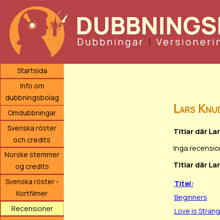
Startsida
Info om
dubbningsbolag
Lars Knu
Omdubbningar
Svenska röster
Titlar där La
och credits
Inga recensio
Norske stemmer
Titlar där La
og credits
Svenska röster -
Titel:
Kortfilmer
Beginners
Recensioner
Love is Stran