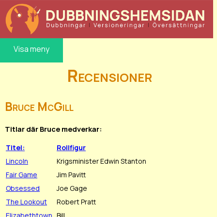
Visa meny
Recensioner
Bruce McGill
Titlar där Bruce medverkar:
Titel:
Rollfigur
Lincoln
Krigsminister Edwin Stanton
Fair Game
Jim Pavitt
Obsessed
Joe Gage
The Lookout
Robert Pratt
Elizabethtown
Bill