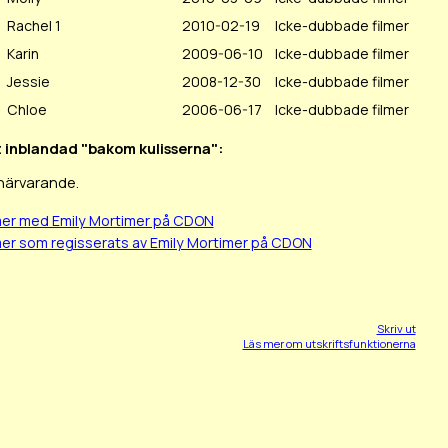
Rachel 1
2010-02-19
Icke-dubbade filmer
Karin
2009-06-10
Icke-dubbade filmer
Jessie
2008-12-30
Icke-dubbade filmer
Chloe
2006-06-17
Icke-dubbade filmer
it inblandad "bakom kulisserna":
 närvarande.
mer med Emily Mortimer på CDON
mer som regisserats av Emily Mortimer på CDON
Skriv ut
Läs mer om utskriftsfunktionerna