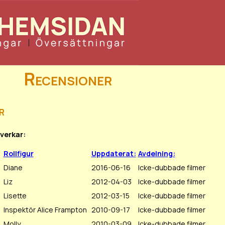
Recensioner
r
verkar:
Rollfigur
Uppdaterat:
Avdelning:
Diane
2016-06-16
Icke-dubbade filmer
Liz
2012-04-03
Icke-dubbade filmer
Lisette
2012-03-15
Icke-dubbade filmer
Inspektör Alice Frampton
2010-09-17
Icke-dubbade filmer
Molly
2010-03-09
Icke-dubbade filmer