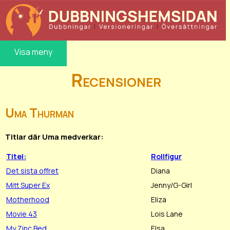
Visa meny
Recensioner
Uma Thurman
Titlar där Uma medverkar:
Titel:
Rollfigur
Det sista offret
Diana
Mitt Super Ex
Jenny/G-Girl
Motherhood
Eliza
Movie 43
Lois Lane
My Zinc Bed
Elsa