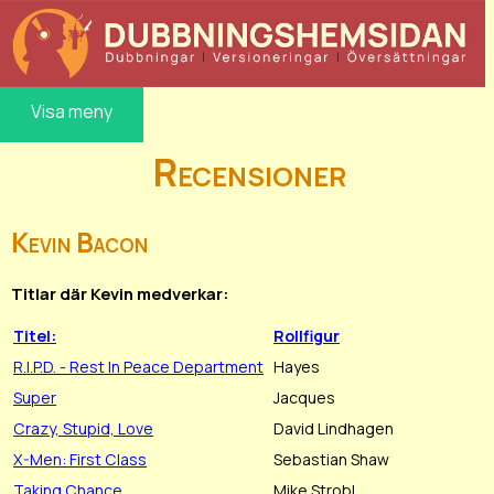
Visa meny
Recensioner
Kevin Bacon
Titlar där Kevin medverkar:
Titel:
Rollfigur
R.I.P.D. - Rest In Peace Department
Hayes
Super
Jacques
Crazy, Stupid, Love
David Lindhagen
X-Men: First Class
Sebastian Shaw
Taking Chance
Mike Strobl