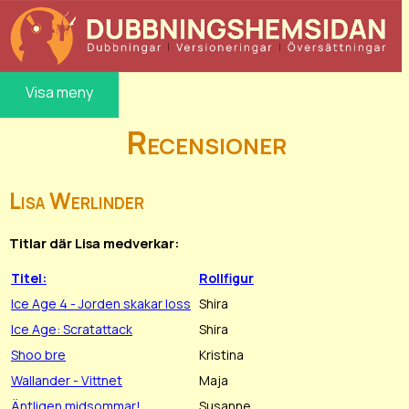
Visa meny
Recensioner
Lisa Werlinder
Titlar där Lisa medverkar:
Titel:
Rollfigur
Ice Age 4 - Jorden skakar loss
Shira
Ice Age: Scratattack
Shira
Shoo bre
Kristina
Wallander - Vittnet
Maja
Äntligen midsommar!
Susanne