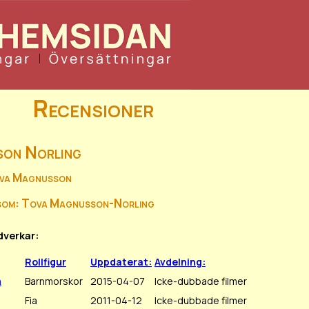
Recensioner
son Norling
ova Magnusson
 som: Tova Magnusson-Norling
dverkar:
Rollfigur
Uppdaterat:
Avdelning:
a
Barnmorskor
2015-04-07
Icke-dubbade filmer
Fia
2011-04-12
Icke-dubbade filmer