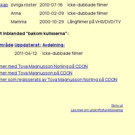
skap
övriga röster
2010-07-16
Icke-dubbade filmer
Anna
2010-02-09
Icke-dubbade filmer
Mamma
2000-10-29
Långfilmer på VHS/DVD/TV
it inblandad "bakom kulisserna":
område
Uppdaterat:
Avdelning:
2011-04-12
Icke-dubbade filmer
ilmer med Tova Magnusson Norling på CDON
ilmer med Tova Magnusson på CDON
lmer som regisserats av Tova Magnusson Norling på CDON
Skriv ut
Läs mer om utskriftsfunktionerna