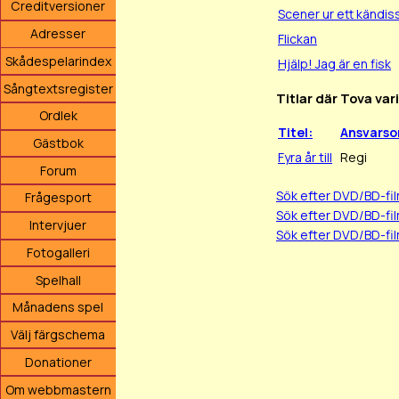
Creditversioner
Scener ur ett kändis
Adresser
Flickan
Skådespelarindex
Hjälp! Jag är en fisk
Sångtextsregister
Titlar där Tova var
Ordlek
Titel:
Ansvars
Gästbok
Fyra år till
Regi
Forum
Sök efter DVD/BD-f
Frågesport
Sök efter DVD/BD-f
Intervjuer
Sök efter DVD/BD-fi
Fotogalleri
Spelhall
Månadens spel
Välj färgschema
Donationer
Om webbmastern