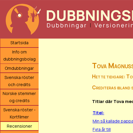
Startsida
Info om
dubbningsbolag
Tova Magnus
Omdubbningar
Hette tidigare: T
Svenska röster
och credits
Crediteras ibland
Norske stemmer
og credits
Titlar där Tova me
Svenska röster -
Titel:
Kortfilmer
Min så kallade papp
Recensioner
Fyra år till