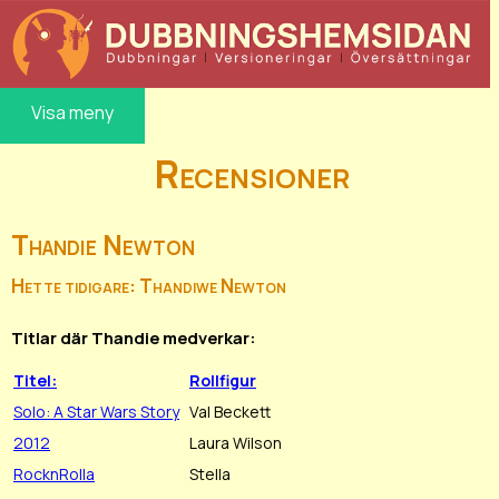
Visa meny
Recensioner
Thandie Newton
Hette tidigare: Thandiwe Newton
Titlar där Thandie medverkar:
Titel:
Rollfigur
Solo: A Star Wars Story
Val Beckett
2012
Laura Wilson
RocknRolla
Stella