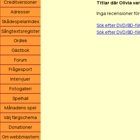
Creditversioner
Titlar där Olivia v
Adresser
Inga recensioner fö
Skådespelarindex
Sök efter DVD/BD-fi
Sångtextsregister
Sök efter DVD/BD-fi
Ordlek
Gästbok
Forum
Frågesport
Intervjuer
Fotogalleri
Spelhall
Månadens spel
Välj färgschema
Donationer
Om webbmastern