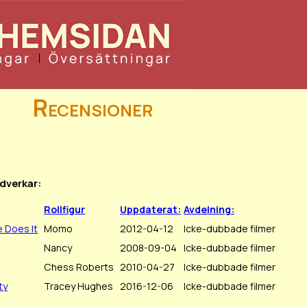
Recensioner
edverkar:
Rollfigur
Uppdaterat:
Avdelning:
e Does It
Momo
2012-04-12
Icke-dubbade filmer
Nancy
2008-09-04
Icke-dubbade filmer
Chess Roberts
2010-04-27
Icke-dubbade filmer
ty
Tracey Hughes
2016-12-06
Icke-dubbade filmer