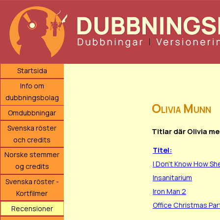
Startsida
Info om
dubbningsbolag
Olivia Munn
Omdubbningar
Svenska röster
Titlar där Olivia m
och credits
Titel:
Norske stemmer
I Don't Know How Sh
og credits
Insanitarium
Svenska röster -
Iron Man 2
Kortfilmer
Office Christmas Par
Recensioner