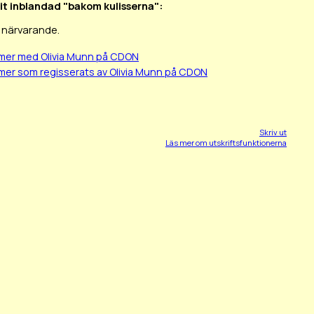
arit inblandad "bakom kulisserna":
r närvarande.
lmer med Olivia Munn på CDON
lmer som regisserats av Olivia Munn på CDON
Skriv ut
Läs mer om utskriftsfunktionerna