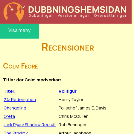
Visa meny
Recensioner
Colm Feore
Titlar där Colm medverkar:
Titel:
Rollfigur
24: Redemption
Henry Taylor
Changeling
Polischef James E. Davis
Greta
Chris McCullen
Jack Ryan: Shadow Recruit
Rob Behringer
The Prodigy
Arthur Jacobson