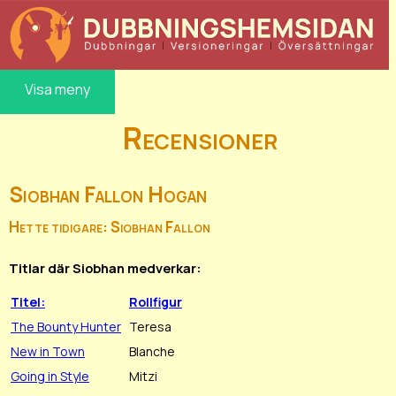
Visa meny
Recensioner
Siobhan Fallon Hogan
Hette tidigare: Siobhan Fallon
Titlar där Siobhan medverkar:
Titel:
Rollfigur
The Bounty Hunter
Teresa
New in Town
Blanche
Going in Style
Mitzi