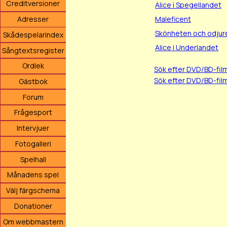
Creditversioner
Alice i Spegellandet
Maleficent
Adresser
Skönheten och odjur
Skådespelarindex
Alice i Underlandet
Sångtextsregister
Ordlek
Sök efter DVD/BD-fi
Sök efter DVD/BD-fil
Gästbok
Forum
Frågesport
Intervjuer
Fotogalleri
Spelhall
Månadens spel
Välj färgschema
Donationer
Om webbmastern