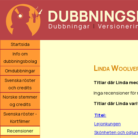
Startsida
Info om
dubbningsbolag
Linda Woolve
Omdubbningar
Svenska röster
Titlar där Linda me
och credits
Inga recensioner för
Norske stemmer
Titlar där Linda var
og credits
Svenska röster -
Titel:
Kortfilmer
Lejonkungen
Recensioner
Skönheten och odjur