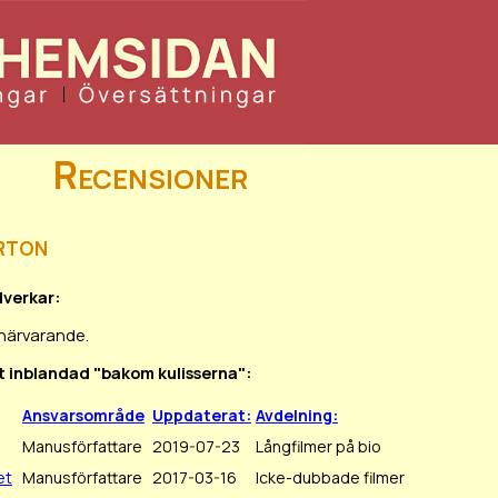
Recensioner
rton
dverkar:
 närvarande.
it inblandad "bakom kulisserna":
Ansvarsområde
Uppdaterat:
Avdelning:
Manusförfattare
2019-07-23
Långfilmer på bio
et
Manusförfattare
2017-03-16
Icke-dubbade filmer