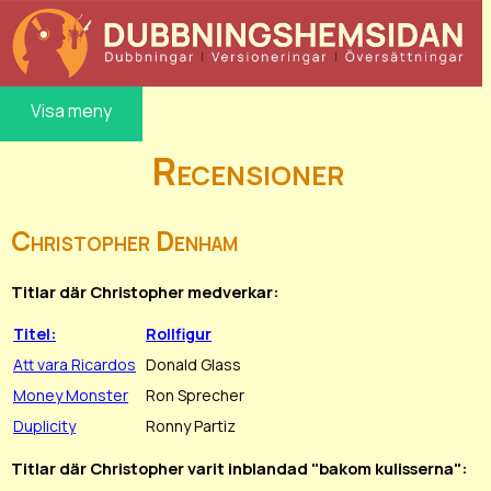
Visa meny
Recensioner
Christopher Denham
Titlar där Christopher medverkar:
Titel:
Rollfigur
Att vara Ricardos
Donald Glass
Money Monster
Ron Sprecher
Duplicity
Ronny Partiz
Titlar där Christopher varit inblandad "bakom kulisserna":