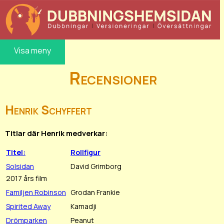
Visa meny
Recensioner
Henrik Schyffert
Titlar där Henrik medverkar:
Titel:
Rollfigur
Solsidan
David Grimborg
2017 års film
Familjen Robinson
Grodan Frankie
Spirited Away
Kamadji
Drömparken
Peanut