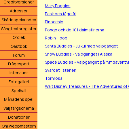
Creditversioner
Mary Poppins
Adresser
Pank och fågelfri
Skådespelarindex
Pinocchio
Sångtextsregister
Pongo och de 101 dalmatinerna
Ordlek
Robin Hood
Santa Buddies - Julkul med valpgänget
Gästbok
Snow Buddies - Valpgänget i Alaska
Forum
Space Buddies - Valpgänget på rymdäventy
Frågesport
Svärdet i stenen
Intervjuer
Törnrosa
Fotogalleri
Walt Disney Treasures - The Adventures of 
Spelhall
Månadens spel
Välj färgschema
Donationer
Om webbmastern