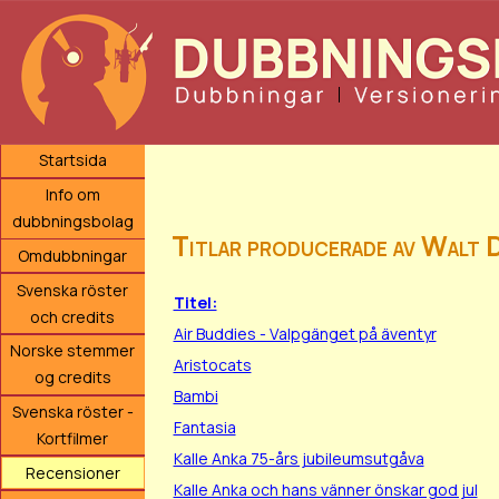
Startsida
Info om
dubbningsbolag
Titlar producerade av Walt 
Omdubbningar
Svenska röster
Titel:
och credits
Air Buddies - Valpgänget på äventyr
Norske stemmer
Aristocats
og credits
Bambi
Svenska röster -
Fantasia
Kortfilmer
Kalle Anka 75-års jubileumsutgåva
Recensioner
Kalle Anka och hans vänner önskar god jul