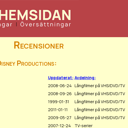
Recensioner
Disney Productions:
Uppdaterat:
Avdelning:
2008-06-24
Långfilmer på VHS/DVD/TV
2008-09-26
Långfilmer på VHS/DVD/TV
1999-01-31
Långfilmer på VHS/DVD/TV
2011-01-11
Långfilmer på VHS/DVD/TV
2009-05-27
Långfilmer på VHS/DVD/TV
2007-12-24
TV-serier