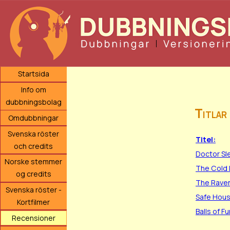
Startsida
Info om
dubbningsbolag
Titlar
Omdubbningar
Svenska röster
Titel:
och credits
Doctor Sl
Norske stemmer
The Cold 
og credits
The Rave
Svenska röster -
Safe Hou
Kortfilmer
Balls of Fu
Recensioner