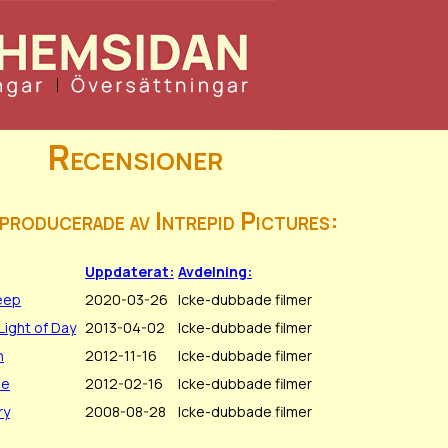
Recensioner
 producerade av Intrepid Pictures:
Uppdaterat:
Avdelning:
eep
2020-03-26
Icke-dubbade filmer
Light of Day
2013-04-02
Icke-dubbade filmer
n
2012-11-16
Icke-dubbade filmer
se
2012-02-16
Icke-dubbade filmer
ry
2008-08-28
Icke-dubbade filmer