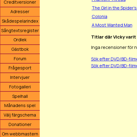
Creditversioner
The Girl in the Spider'
Adresser
Colonia
Skådespelarindex
A Most Wanted Man
Sångtextsregister
Titlar där Vicky vari
Ordlek
Inga recensioner för 
Gästbok
Forum
Sök efter DVD/BD-film
Sök efter DVD/BD-film
Frågesport
Intervjuer
Fotogalleri
Spelhall
Månadens spel
Välj färgschema
Donationer
Om webbmastern