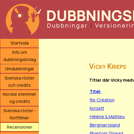
Startsida
Info om
dubbningsbolag
Vicky Krieps
Omdubbningar
Svenska röster
Titlar där Vicky med
och credits
Titel:
Norske stemmer
Re-Creation
og credits
Korsett
Svenska röster -
Hélène & Mathieu
Kortfilmer
Bergman Island
Recensioner
Phantom Thread