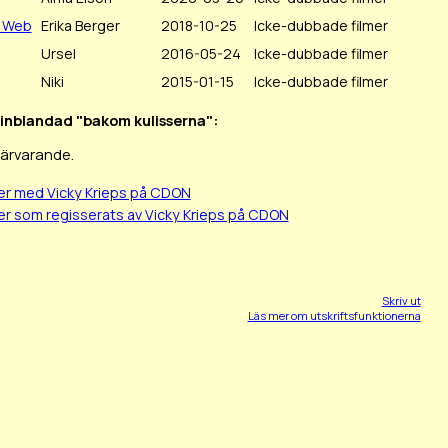
s Web
Erika Berger
2018-10-25
Icke-dubbade filmer
Ursel
2016-05-24
Icke-dubbade filmer
Niki
2015-01-15
Icke-dubbade filmer
t inblandad "bakom kulisserna":
närvarande.
er med Vicky Krieps på CDON
er som regisserats av Vicky Krieps på CDON
Skriv ut
Läs mer om utskriftsfunktionerna