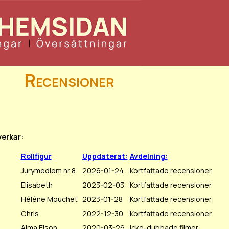
Recensioner
verkar:
Rollfigur
Uppdaterat:
Avdelning:
Jurymedlem nr 8
2026-01-24
Kortfattade recensioner
Elisabeth
2023-02-03
Kortfattade recensioner
Hélène Mouchet
2023-01-28
Kortfattade recensioner
Chris
2022-12-30
Kortfattade recensioner
Alma Elson
2020-03-26
Icke-dubbade filmer