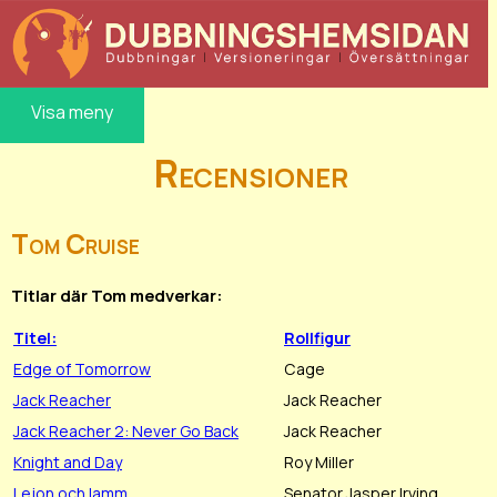
Visa meny
Recensioner
Tom Cruise
Titlar där Tom medverkar:
Titel:
Rollfigur
Edge of Tomorrow
Cage
Jack Reacher
Jack Reacher
Jack Reacher 2: Never Go Back
Jack Reacher
Knight and Day
Roy Miller
Lejon och lamm
Senator Jasper Irving