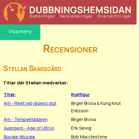
Visa meny
Recensioner
Stellan Skarsgård
Titlar där Stellan medverkar:
Titel:
Rollfigur
Arn - Riket vid vägens slut
Birger Brosa & Kung Knut
Eriksson
Arn - Tempelriddaren
Birger Brosa
Avengers - Age of Ultron
Erik Selvig
Boogie Woogie
Bob Macclestone