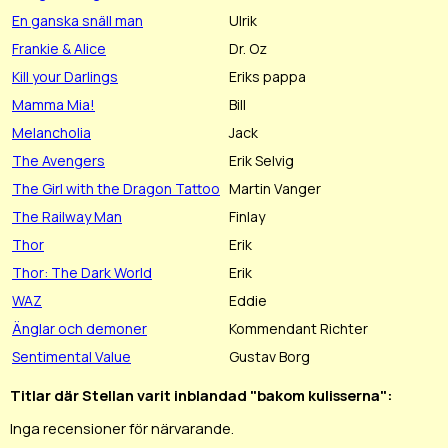
En ganska snäll man
Ulrik
Frankie & Alice
Dr. Oz
Kill your Darlings
Eriks pappa
Mamma Mia!
Bill
Melancholia
Jack
The Avengers
Erik Selvig
The Girl with the Dragon Tattoo
Martin Vanger
The Railway Man
Finlay
Thor
Erik
Thor: The Dark World
Erik
WAZ
Eddie
Änglar och demoner
Kommendant Richter
Sentimental Value
Gustav Borg
Titlar där Stellan varit inblandad "bakom kulisserna":
Inga recensioner för närvarande.