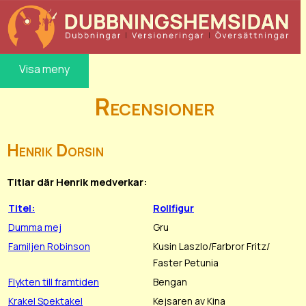
Visa meny
Recensioner
Henrik Dorsin
Titlar där Henrik medverkar:
Titel:
Rollfigur
Dumma mej
Gru
Familjen Robinson
Kusin Laszlo/Farbror Fritz/
Faster Petunia
Flykten till framtiden
Bengan
Krakel Spektakel
Kejsaren av Kina