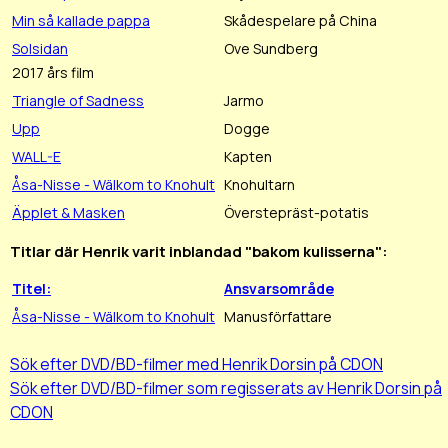
Min så kallade pappa
Skådespelare på China
Solsidan
Ove Sundberg
2017 års film
Triangle of Sadness
Jarmo
Upp
Dogge
WALL-E
Kapten
Åsa-Nisse - Wälkom to Knohult
Knohultarn
Äpplet & Masken
Överstepräst-potatis
Titlar där Henrik varit inblandad "bakom kulisserna":
Titel:
Ansvarsområde
Åsa-Nisse - Wälkom to Knohult
Manusförfattare
Sök efter DVD/BD-filmer med Henrik Dorsin på CDON
Sök efter DVD/BD-filmer som regisserats av Henrik Dorsin på
CDON