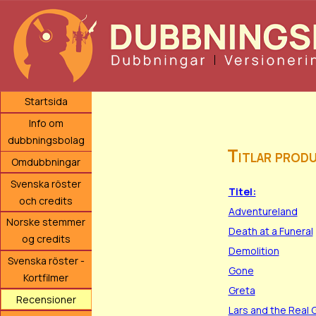
Startsida
Info om
dubbningsbolag
Titlar produ
Omdubbningar
Svenska röster
Titel:
och credits
Adventureland
Norske stemmer
Death at a Funeral
og credits
Demolition
Svenska röster -
Gone
Kortfilmer
Greta
Recensioner
Lars and the Real G