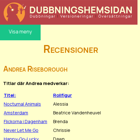
Visa meny
Recensioner
Andrea Riseborough
Titlar där Andrea medverkar:
Titel:
Rollfigur
Nocturnal Animals
Alessia
Amsterdam
Beatrice Vandenheuvel
Flickorna i Dagenham
Brenda
Never Let Me Go
Chrissie
Happy-Go-Lucky
Dawn