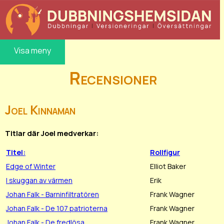
Visa meny
Recensioner
Joel Kinnaman
Titlar där Joel medverkar:
Titel:
Rollfigur
Edge of Winter
Elliot Baker
I skuggan av värmen
Erik
Johan Falk - Barninfiltratören
Frank Wagner
Johan Falk - De 107 patrioterna
Frank Wagner
Johan Falk - De fredlösa
Frank Wagner