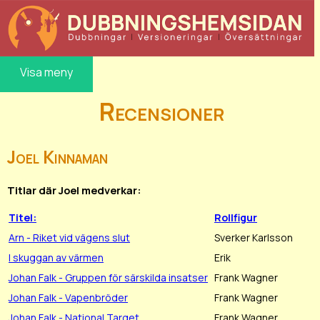
Visa meny
Recensioner
Joel Kinnaman
Titlar där Joel medverkar:
Titel:
Rollfigur
Arn - Riket vid vägens slut
Sverker Karlsson
I skuggan av värmen
Erik
Johan Falk - Gruppen för särskilda insatser
Frank Wagner
Johan Falk - Vapenbröder
Frank Wagner
Johan Falk - National Target
Frank Wagner