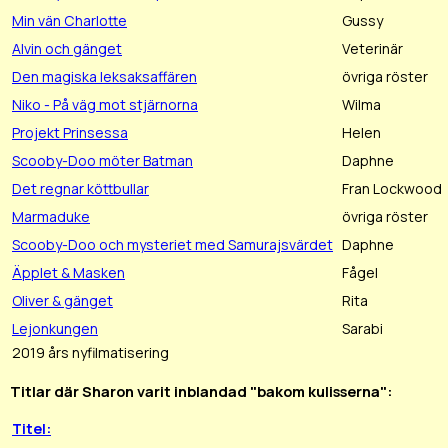
Min vän Charlotte
Gussy
Alvin och gänget
Veterinär
Den magiska leksaksaffären
övriga röster
Niko - På väg mot stjärnorna
Wilma
Projekt Prinsessa
Helen
Scooby-Doo möter Batman
Daphne
Det regnar köttbullar
Fran Lockwood
Marmaduke
övriga röster
Scooby-Doo och mysteriet med Samurajsvärdet
Daphne
Äpplet & Masken
Fågel
Oliver & gänget
Rita
Lejonkungen
Sarabi
2019 års nyfilmatisering
Titlar där Sharon varit inblandad "bakom kulisserna":
Titel: