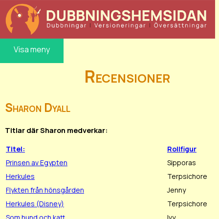
Visa meny
Recensioner
Sharon Dyall
Titlar där Sharon medverkar:
Titel:
Rollfigur
Prinsen av Egypten
Sipporas
Herkules
Terpsichore
Flykten från hönsgården
Jenny
Herkules (Disney)
Terpsichore
Som hund och katt
Ivy