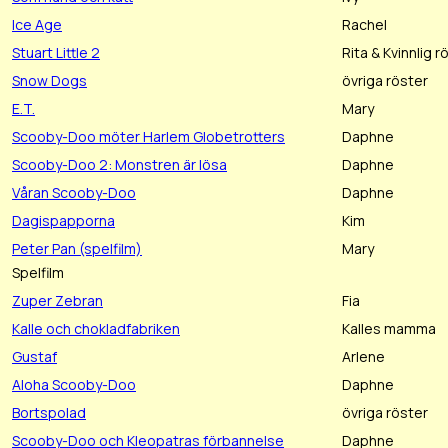
Ice Age
Rachel
Stuart Little 2
Rita & Kvinnlig r
Snow Dogs
övriga röster
E.T.
Mary
Scooby-Doo möter Harlem Globetrotters
Daphne
Scooby-Doo 2: Monstren är lösa
Daphne
Våran Scooby-Doo
Daphne
Dagispapporna
Kim
Peter Pan (spelfilm)
Mary
Spelfilm
Zuper Zebran
Fia
Kalle och chokladfabriken
Kalles mamma
Gustaf
Arlene
Aloha Scooby-Doo
Daphne
Bortspolad
övriga röster
Scooby-Doo och Kleopatras förbannelse
Daphne