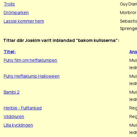
Trolls
Guy Dia
Drömparken
Morbror
Lassie kommer hem
Sebasti
Sprenge
Titlar där Joakim varit inblandad "bakom kulisserna":
Titel:
An
Puhs film om heffaklumpen
Mus
led
Puhs Heffaklump Halloween
Mus
led
Bambi 2
Mus
led
Herbie - Fulltankad
Reg
Vilddjuren
Reg
Lilla kycklingen
Mus
led