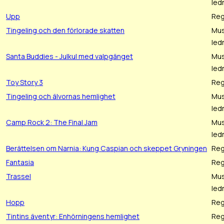
led
Upp
Reg
Tingeling och den förlorade skatten
Mus
led
Santa Buddies - Julkul med valpgänget
Mus
led
Toy Story 3
Reg
Tingeling och älvornas hemlighet
Mus
led
Camp Rock 2: The Final Jam
Mus
led
Berättelsen om Narnia: Kung Caspian och skeppet Gryningen
Reg
Fantasia
Reg
Trassel
Mus
led
Hopp
Reg
Tintins äventyr: Enhörningens hemlighet
Reg