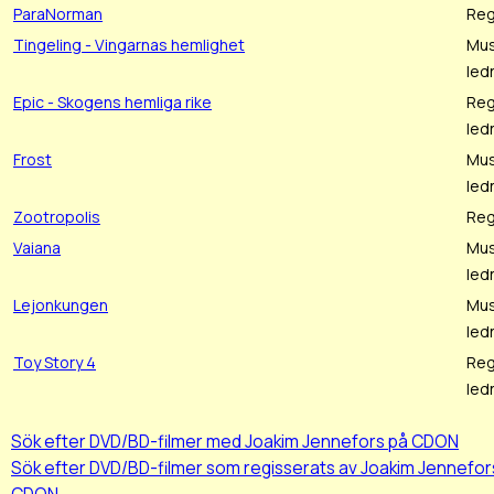
ParaNorman
Reg
Tingeling - Vingarnas hemlighet
Mus
led
Epic - Skogens hemliga rike
Reg
led
Frost
Mus
led
Zootropolis
Reg
Vaiana
Mus
led
Lejonkungen
Mus
led
Toy Story 4
Reg
led
Sök efter DVD/BD-filmer med Joakim Jennefors på CDON
Sök efter DVD/BD-filmer som regisserats av Joakim Jennefor