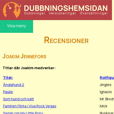
Visa meny
Recensioner
Joakim Jennefors
Titlar där Joakim medverkar:
Titel:
Rollfigu
Änglahund 2
Jingles
Paulie
Ignacio
Som hund och katt
Mr. Brod
Familjen Flinta i Viva Rock Vegas
Mick
Sagan om My Little Pony
Buskisar