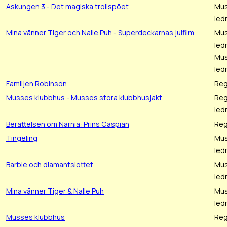
Askungen 3 - Det magiska trollspöet
Mus
led
Mina vänner Tiger och Nalle Puh - Superdeckarnas julfilm
Mus
led
Mus
led
Familjen Robinson
Reg
Musses klubbhus - Musses stora klubbhusjakt
Reg
led
Berättelsen om Narnia: Prins Caspian
Reg
Tingeling
Mus
led
Barbie och diamantslottet
Mus
led
Mina vänner Tiger & Nalle Puh
Mus
led
Musses klubbhus
Reg