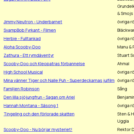
Grundel
& Smojs
Jimmy Neutron - Underbarnet
övriga r
SvampBob Fyrkant - Filmen
Bläckwa
Herbie - Fulltankad
övriga r
Aloha Scooby-Doo
Manu & 
Zathura - Ett rymdäventyr
Stuart S
Scooby-Doo och Kleopatras förbannelse
Ahmal
High School Musical
övriga r
Mina vänner Tiger och Nalle Puh - Superdeckarnas julfilm
övriga r
Familjen Robinson
Sång
Den lilla sjöjungfrun - Sagan om Ariel
Benjami
Hannah Montana - Säsong 1
övriga r
Tingeling och den förlorade skatten
Sten & H
Uggla
Scooby-Doo - Nu börjar mysteriet!
Rektor 