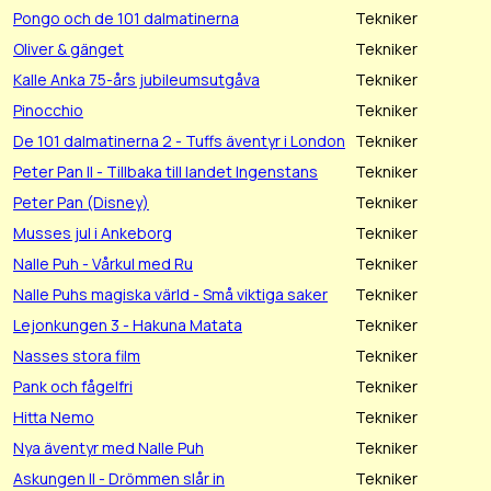
Pongo och de 101 dalmatinerna
Tekniker
Oliver & gänget
Tekniker
Kalle Anka 75-års jubileumsutgåva
Tekniker
Pinocchio
Tekniker
De 101 dalmatinerna 2 - Tuffs äventyr i London
Tekniker
Peter Pan II - Tillbaka till landet Ingenstans
Tekniker
Peter Pan (Disney)
Tekniker
Musses jul i Ankeborg
Tekniker
Nalle Puh - Vårkul med Ru
Tekniker
Nalle Puhs magiska värld - Små viktiga saker
Tekniker
Lejonkungen 3 - Hakuna Matata
Tekniker
Nasses stora film
Tekniker
Pank och fågelfri
Tekniker
Hitta Nemo
Tekniker
Nya äventyr med Nalle Puh
Tekniker
Askungen II - Drömmen slår in
Tekniker